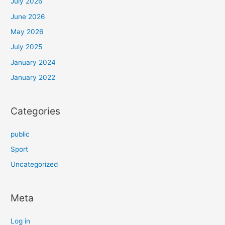
July 2026
June 2026
May 2026
July 2025
January 2024
January 2022
Categories
public
Sport
Uncategorized
Meta
Log in