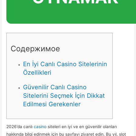
Содержимое
En İyi Canlı Casino Sitelerinin
Özellikleri
Güvenilir Canlı Casino
Sitelerini Seçmek İçin Dikkat
Edilmesi Gerekenler
2026’da canlı
casino
siteleri en iyi ve en güvenilir olanları
hakkında bilgi edinmek için bu sayfayı ziyaret edin. Bu yıl, slot