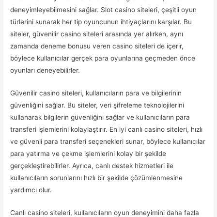
deneyimleyebilmesini sağlar. Slot casino siteleri, çeşitli oyun
türlerini sunarak her tip oyuncunun ihtiyaçlarını karşılar. Bu
siteler, güvenilir casino siteleri arasında yer alırken, aynı
zamanda deneme bonusu veren casino siteleri de içerir,
böylece kullanıcılar gerçek para oyunlarına geçmeden önce
oyunları deneyebilirler.
Güvenilir casino siteleri, kullanıcıların para ve bilgilerinin
güvenliğini sağlar. Bu siteler, veri şifreleme teknolojilerini
kullanarak bilgilerin güvenliğini sağlar ve kullanıcıların para
transferi işlemlerini kolaylaştırır. En iyi canlı casino siteleri, hızlı
ve güvenli para transferi seçenekleri sunar, böylece kullanıcılar
para yatırma ve çekme işlemlerini kolay bir şekilde
gerçekleştirebilirler. Ayrıca, canlı destek hizmetleri ile
kullanıcıların sorunlarını hızlı bir şekilde çözümlenmesine
yardımcı olur.
Canlı casino siteleri, kullanıcıların oyun deneyimini daha fazla