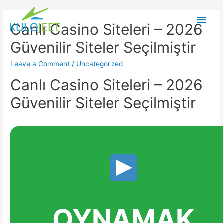
Canlı Casino Siteleri – 2026
Güvenilir Siteler Seçilmiştir
Leave a Comment
/
Uncategorized
Canlı Casino Siteleri – 2026
Güvenilir Siteler Seçilmiştir
OYNAMAK