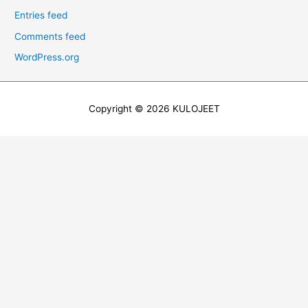
Entries feed
Comments feed
WordPress.org
Copyright © 2026 KULOJEET