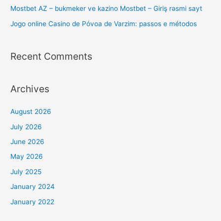
Mostbet AZ – bukmeker ve kazino Mostbet – Giriş rəsmi sayt
Jogo online Casino de Póvoa de Varzim: passos e métodos
Recent Comments
Archives
August 2026
July 2026
June 2026
May 2026
July 2025
January 2024
January 2022