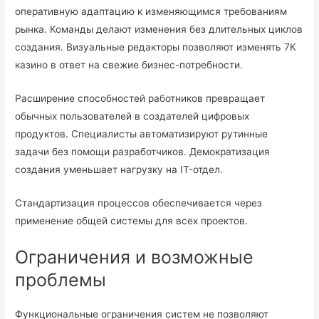
оперативную адаптацию к изменяющимся требованиям
рынка. Команды делают изменения без длительных циклов
создания. Визуальные редакторы позволяют изменять 7К
казино в ответ на свежие бизнес-потребности.
Расширение способностей работников превращает
обычных пользователей в создателей цифровых
продуктов. Специалисты автоматизируют рутинные
задачи без помощи разработчиков. Демократизация
создания уменьшает нагрузку на IT-отдел.
Стандартизация процессов обеспечивается через
применение общей системы для всех проектов.
Ограничения и возможные
проблемы
Функциональные ограничения систем не позволяют