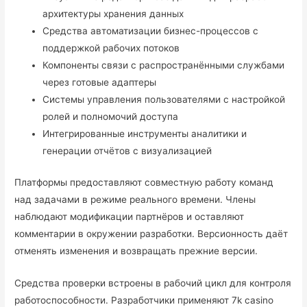
архитектуры хранения данных
Средства автоматизации бизнес-процессов с
поддержкой рабочих потоков
Компоненты связи с распространёнными службами
через готовые адаптеры
Системы управления пользователями с настройкой
ролей и полномочий доступа
Интегрированные инструменты аналитики и
генерации отчётов с визуализацией
Платформы предоставляют совместную работу команд
над задачами в режиме реального времени. Члены
наблюдают модификации партнёров и оставляют
комментарии в окружении разработки. Версионность даёт
отменять изменения и возвращать прежние версии.
Средства проверки встроены в рабочий цикл для контроля
работоспособности. Разработчики применяют 7k casino