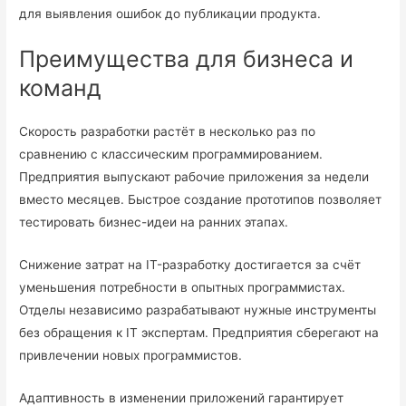
для выявления ошибок до публикации продукта.
Преимущества для бизнеса и
команд
Скорость разработки растёт в несколько раз по
сравнению с классическим программированием.
Предприятия выпускают рабочие приложения за недели
вместо месяцев. Быстрое создание прототипов позволяет
тестировать бизнес-идеи на ранних этапах.
Снижение затрат на IT-разработку достигается за счёт
уменьшения потребности в опытных программистах.
Отделы независимо разрабатывают нужные инструменты
без обращения к IT экспертам. Предприятия сберегают на
привлечении новых программистов.
Адаптивность в изменении приложений гарантирует