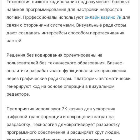
Технология низкого кодирования подразумевает базовых
навыков программирования для настройки непростой
логики. Профессионалы используют
онлайн казино 7к
для
связи с сторонними системами. Визуальные редакторы
дают создавать интерфейсы способом перетаскивания
частей.
Решения без кодирования ориентированы на
пользователей без технического образования. Бизнес-
аналитики разрабатывают функциональные приложения
через графические редакторы. Платформы автоматически
генерируют код на основе операций в визуальном
редакторе.
Предприятия используют 7К казино для ускорения
цифровой трансформации и сокращения затрат на
разработку. Технология демократизирует разработку
программного обеспечения и расширяет круг людей,