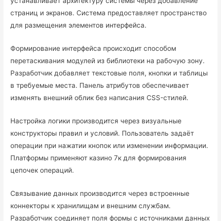
устанавливает архитектуру системы через добавление
страниц и экранов. Система предоставляет пространство
для размещения элементов интерфейса.
Формирование интерфейса происходит способом
перетаскивания модулей из библиотеки на рабочую зону.
Разработчик добавляет текстовые поля, кнопки и таблицы
в требуемые места. Панель атрибутов обеспечивает
изменять внешний облик без написания CSS-стилей.
Настройка логики производится через визуальные
конструкторы правил и условий. Пользователь задаёт
операции при нажатии кнопок или изменении информации.
Платформы применяют казино 7к для формирования
цепочек операций.
Связывание данных производится через встроенные
коннекторы к хранилищам и внешним службам.
Разработчик соединяет поля формы с источниками данных