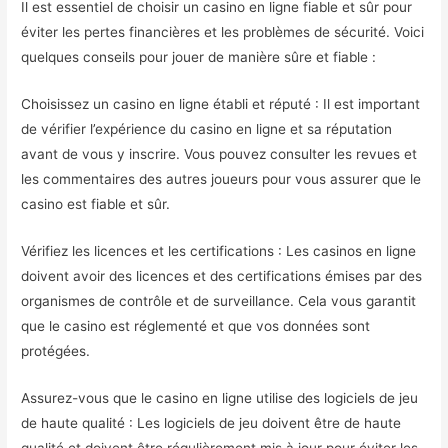
Il est essentiel de choisir un casino en ligne fiable et sûr pour
éviter les pertes financières et les problèmes de sécurité. Voici
quelques conseils pour jouer de manière sûre et fiable :
Choisissez un casino en ligne établi et réputé : Il est important
de vérifier l’expérience du casino en ligne et sa réputation
avant de vous y inscrire. Vous pouvez consulter les revues et
les commentaires des autres joueurs pour vous assurer que le
casino est fiable et sûr.
Vérifiez les licences et les certifications : Les casinos en ligne
doivent avoir des licences et des certifications émises par des
organismes de contrôle et de surveillance. Cela vous garantit
que le casino est réglementé et que vos données sont
protégées.
Assurez-vous que le casino en ligne utilise des logiciels de jeu
de haute qualité : Les logiciels de jeu doivent être de haute