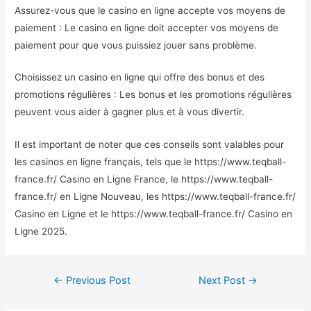
Assurez-vous que le casino en ligne accepte vos moyens de
paiement : Le casino en ligne doit accepter vos moyens de
paiement pour que vous puissiez jouer sans problème.
Choisissez un casino en ligne qui offre des bonus et des
promotions régulières : Les bonus et les promotions régulières
peuvent vous aider à gagner plus et à vous divertir.
Il est important de noter que ces conseils sont valables pour
les casinos en ligne français, tels que le https://www.teqball-
france.fr/ Casino en Ligne France, le https://www.teqball-
france.fr/ en Ligne Nouveau, les https://www.teqball-france.fr/
Casino en Ligne et le https://www.teqball-france.fr/ Casino en
Ligne 2025.
←
Previous Post
Next Post
→