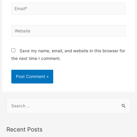
Save my name, email, and website in this browser for
the next time I comment.
Recent Posts