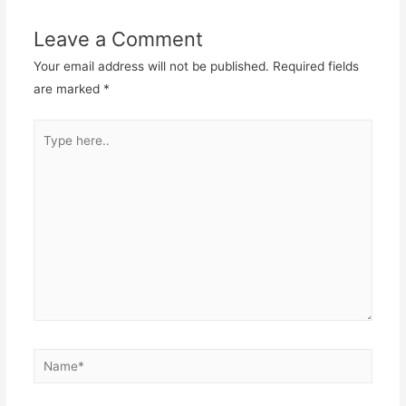
Leave a Comment
Your email address will not be published.
Required fields
are marked
*