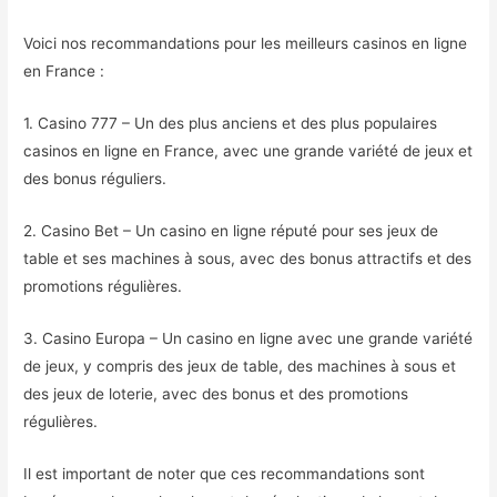
Voici nos recommandations pour les meilleurs casinos en ligne
en France :
1. Casino 777 – Un des plus anciens et des plus populaires
casinos en ligne en France, avec une grande variété de jeux et
des bonus réguliers.
2. Casino Bet – Un casino en ligne réputé pour ses jeux de
table et ses machines à sous, avec des bonus attractifs et des
promotions régulières.
3. Casino Europa – Un casino en ligne avec une grande variété
de jeux, y compris des jeux de table, des machines à sous et
des jeux de loterie, avec des bonus et des promotions
régulières.
Il est important de noter que ces recommandations sont