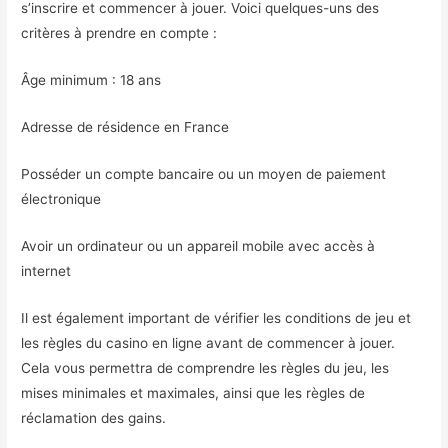
s’inscrire et commencer à jouer. Voici quelques-uns des
critères à prendre en compte :
Âge minimum : 18 ans
Adresse de résidence en France
Posséder un compte bancaire ou un moyen de paiement
électronique
Avoir un ordinateur ou un appareil mobile avec accès à
internet
Il est également important de vérifier les conditions de jeu et
les règles du casino en ligne avant de commencer à jouer.
Cela vous permettra de comprendre les règles du jeu, les
mises minimales et maximales, ainsi que les règles de
réclamation des gains.