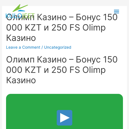
Олимп Казино – Бонус 150
000 KZT и 250 FS Olimp
Казино
Leave a Comment
/
Uncategorized
Олимп Казино – Бонус 150
000 KZT и 250 FS Olimp
Казино