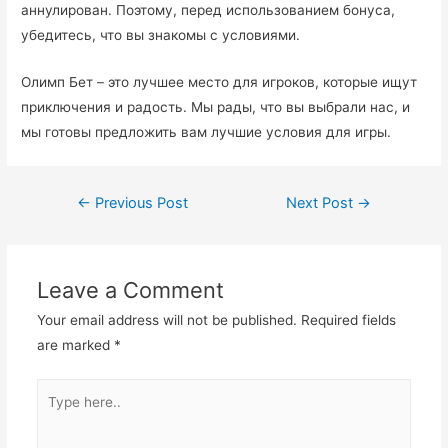
аннулирован. Поэтому, перед использованием бонуса,
убедитесь, что вы знакомы с условиями.
Олимп Бет – это лучшее место для игроков, которые ищут
приключения и радость. Мы рады, что вы выбрали нас, и
мы готовы предложить вам лучшие условия для игры.
←
Previous Post
Next Post
→
Leave a Comment
Your email address will not be published.
Required fields
are marked
*