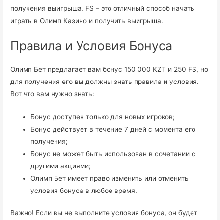
получения выигрыша. FS – это отличный способ начать
играть в Олимп Казино и получить выигрыша.
Правила и Условия Бонуса
Олимп Бет предлагает вам бонус 150 000 KZT и 250 FS, но
для получения его вы должны знать правила и условия.
Вот что вам нужно знать:
Бонус доступен только для новых игроков;
Бонус действует в течение 7 дней с момента его
получения;
Бонус не может быть использован в сочетании с
другими акциями;
Олимп Бет имеет право изменить или отменить
условия бонуса в любое время.
Важно! Если вы не выполните условия бонуса, он будет