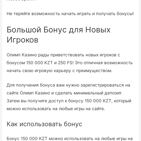
Не теряйте возможность начать играть и получать бонусы!
Большой Бонус для Новых
Игроков
Олимп Казино рады приветствовать новых игроков с
бонусом 150 000 KZT и 250 FS! Это отличная возможность
начать свою игровую карьеру с преимуществом.
Для получения бонуса вам нужно зарегистрироваться на
сайте Олимп Казино и сделать минимальный депозит.
Затем вы получите доступ к бонусу 150 000 KZT, который
можно использовать на любые игры на сайте.
Как использовать бонус
Бонус 150 000 KZT можно использовать на любые игры на