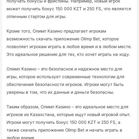
получать бонусы и фриспины. Например, новый игрок
может получить бонус 150 000 KZT и 250 FS, что является
отличным стартом для игры.
Кроме того, Олимп Казино предлагает игрокам
возможность скачать приложение Olimp Bet, которое
позволяет игрокам играть в любое время и в любом месте.
Это идеальное решение для тех, кто хочет играть на ходу.
Олимп Казино – это безопасное и надежное место для
игры, которое использует современные технологии для
обеспечения безопасности игроков. Игроки могут быть
уверены в том, что их данные и деньги безопасны.
Таким образом, Олимп Казино – это идеальное место для
игроков из Казахстана, которые ищут новый игровой опыт.
Игроки могут получить бонус 150 000 KZT и 250 FS, а
также скачать приложение Olimp Bet и начать играть в
любое время.