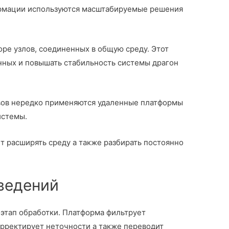
рмации используются масштабируемые решения
ре узлов, соединенных в общую среду. Этот
анных и повышать стабильность системы драгон
вов нередко применяются удаленные платформы
истемы.
т расширять среду а также разбирать постоянно
ведений
 этап обработки. Платформа фильтрует
рректирует неточности а также переводит