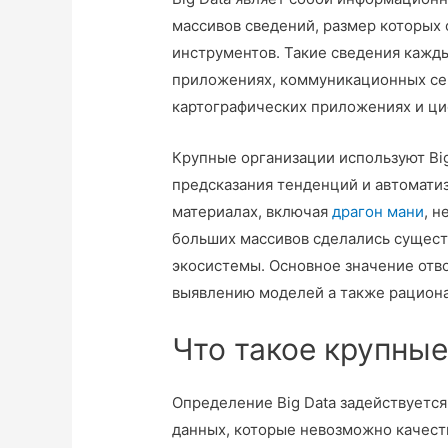
массивов сведений, размер которых
инструментов. Такие сведения кажд
приложениях, коммуникационных сер
картографических приложениях и ци
Крупные организации используют Big
предсказания тенденций и автомати
материалах, включая
драгон мани
, н
больших массивов сделались сущес
экосистемы. Основное значение отв
выявлению моделей а также рацион
Что такое крупны
Определение Big Data задействуется
данных, которые невозможно качест