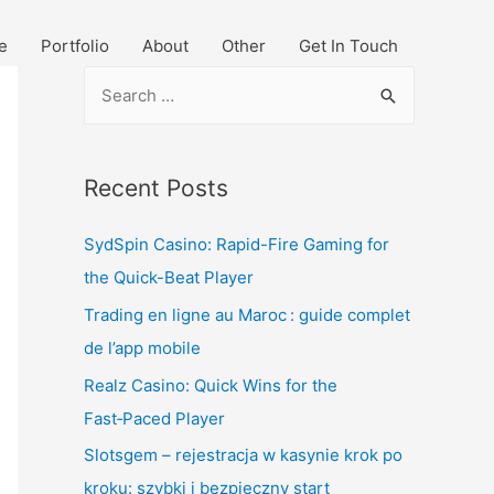
e
Portfolio
About
Other
Get In Touch
Recent Posts
SydSpin Casino: Rapid-Fire Gaming for
the Quick-Beat Player
Trading en ligne au Maroc : guide complet
de l’app mobile
Realz Casino: Quick Wins for the
Fast‑Paced Player
Slotsgem – rejestracja w kasynie krok po
kroku: szybki i bezpieczny start