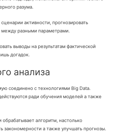
ерного разума.
 сценарии активности, прогнозировать
и между разными параметрами.
вать выводы на результатам фактической
лишь догадок.
го анализа
ю соединено с технологиями Big Data.
ействуются ради обучения моделей а также
 обрабатывает алгоритм, настолько
ь закономерности а также улучшать прогнозы.