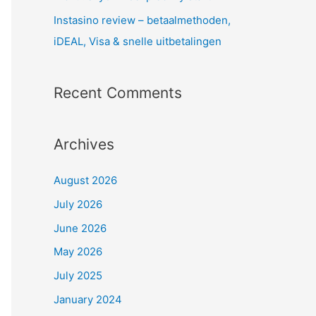
Instasino review – betaalmethoden,
iDEAL, Visa & snelle uitbetalingen
Recent Comments
Archives
August 2026
July 2026
June 2026
May 2026
July 2025
January 2024