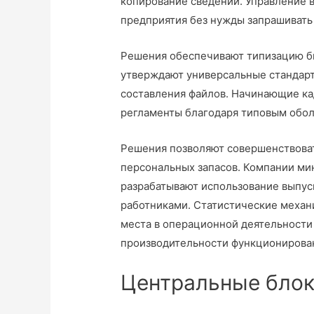
копирование сведений. Управление 
предприятия без нужды запрашивать 
Решения обеспечивают типизацию б
утверждают универсальные стандарт
составления файлов. Начинающие к
регламенты благодаря типовым обол
Решения позволяют совершенствоват
персональных запасов. Компании ми
разрабатывают использование выпус
работниками. Статистические механ
места в операционной деятельности
производительности функционирован
Центральные блок