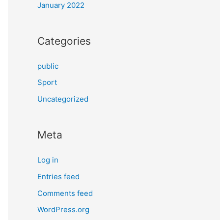
January 2022
Categories
public
Sport
Uncategorized
Meta
Log in
Entries feed
Comments feed
WordPress.org