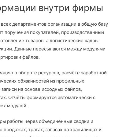
ормации внутри фирмы
 всех департаментов организации в общую базу
ит поручения покупателей, производственный
готовление товаров, а логистические кадры
дукции. Данные пересылаются между модулями
ортировки файлов.
ацию о обороте ресурсов, расчёте заработной
ческих обязанностей из профильных
 записи на основе исходных файлов,
ах. Отчёты формируется автоматически с
сех модулей.
ры работы через объединённые сводки и
о продажах, тратах, запасах на хранилищах и