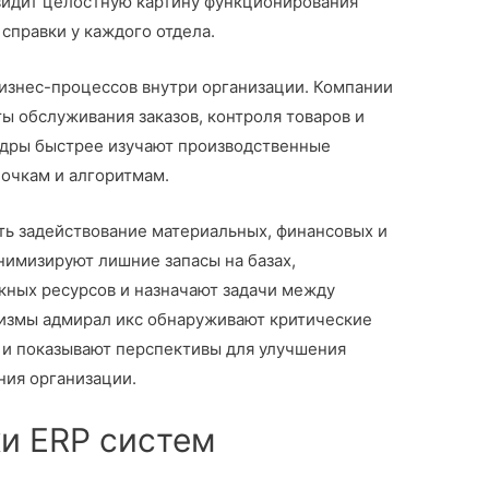
видит целостную картину функционирования
справки у каждого отдела.
изнес-процессов внутри организации. Компании
ы обслуживания заказов, контроля товаров и
адры быстрее изучают производственные
очкам и алгоритмам.
ь задействование материальных, финансовых и
нимизируют лишние запасы на базах,
кных ресурсов и назначают задачи между
измы адмирал икс обнаруживают критические
 и показывают перспективы для улучшения
ия организации.
и ERP систем