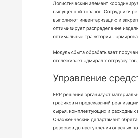
Логистический элемент координируе
выпущенной товаров. Сотрудники ре
выполняют инвентаризацию и закреп
оптимизирует распределение издели
оптимальные траектории формирова
Модуль сбыта обрабатывает поручен
отслеживает адмирал х отгрузку тов
Управление средс
ERP решения организуют материальн
графиков и предсказаний реализаци
сырья, комплектующих и расходных 
Снабженческий департамент обрета
резервов до наступления опасных по